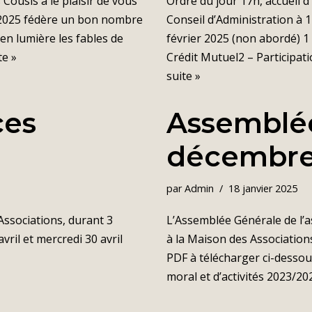
 Cousis a le plaisir de vous
Ordre du jour 17h, accueil d
on 2025 fédère un bon nombre
Conseil d’Administration à
 en lumière les fables de
février 2025 (non abordé) 1
te »
Crédit Mutuel2 – Participat
suite »
ces
Assemblée
décembre
par
Admin
18 janvier 2025
Associations, durant 3
L’Assemblée Générale de l’a
vril et mercredi 30 avril
à la Maison des Associatio
PDF à télécharger ci-desso
moral et d’activités 2023/20